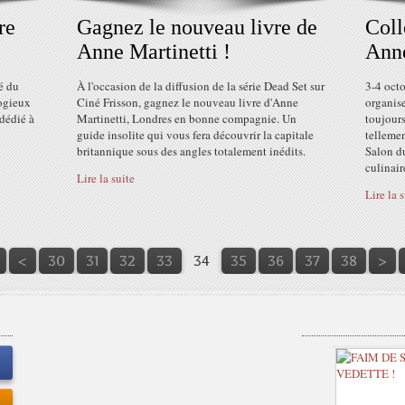
re
Gagnez le nouveau livre de
Coll
Anne Martinetti !
Anne
é du
À l'occasion de la diffusion de la série Dead Set sur
3-4 oct
logieux
Ciné Frisson, gagnez le nouveau livre d'Anne
organis
dédié à
Martinetti, Londres en bonne compagnie. Un
toujours
guide insolite qui vous fera découvrir la capitale
telleme
britannique sous des angles totalement inédits.
Salon d
culinaire
Lire la suite
Lire la 
10
20
<
30
31
32
33
34
35
36
37
38
>