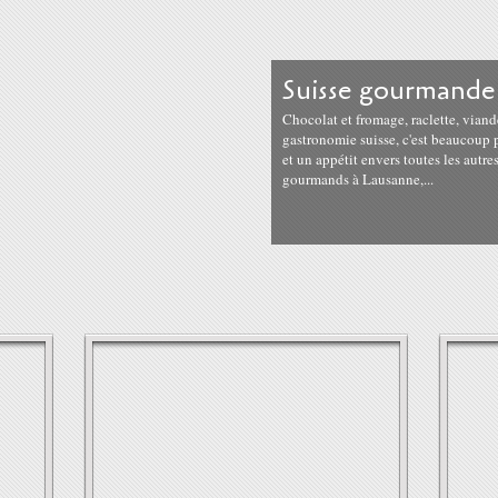
Suisse gourmande
Chocolat et fromage, raclette, viande
gastronomie suisse, c'est beaucoup pl
et un appétit envers toutes les autre
gourmands à Lausanne,...