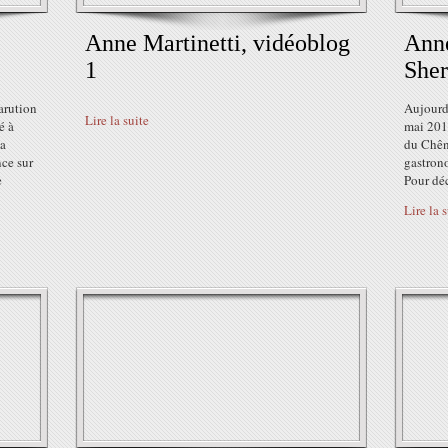
Anne Martinetti, vidéoblog
Anne
1
Sher
arution
Aujourd
Lire la suite
é à
mai 201
la
du Chêne
ce sur
gastron
e
Pour déc
Lire la 