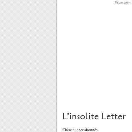
Dégustation 
Auteur de livres à succès consacrés aux cuis
ouvrages une autre façon d’envisager les art
Christie, qu’elle explore la vie culinaire d
lectures d’enfance de la douce saveur d’une
goût.
Ses ouvrages se sont vendus dans le m
Gourmande de
littérature policière
, sujet
devenir éditrice de polars,
Anne Martinetti
Brussolo, Patricia Cornwell, Andrea H. Jap
enseigné la traduction de romans policiers à 
Décidée à cuisiner le roman policier à toute
avec les recettes d'Agatha Christie, d'Alfr
Deux flics à Miami, Life on mars...), tout l'u
L'insolite Letter
Chère et cher abonnés,