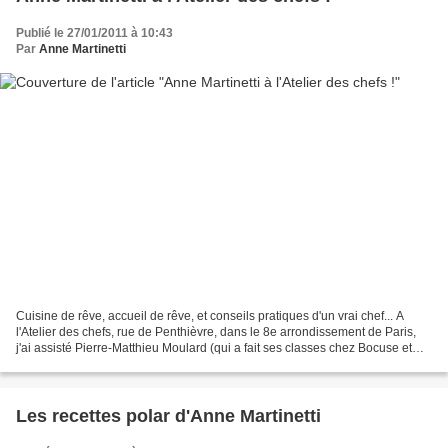
Publié le 27/01/2011 à 10:43
Par
Anne Martinetti
Cuisine de rêve, accueil de rêve, et conseils pratiques d'un vrai chef... A
l'Atelier des chefs, rue de Penthièvre, dans le 8e arrondissement de Paris,
j'ai assisté Pierre-Matthieu Moulard (qui a fait ses classes chez Bocuse et
Ducasse !) et cuisiné un...
Les recettes polar d'Anne Martinetti