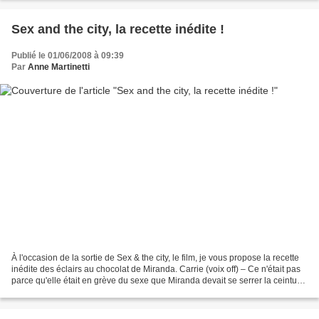
Sex and the city, la recette inédite !
Publié le 01/06/2008 à 09:39
Par
Anne Martinetti
À l'occasion de la sortie de Sex & the city, le film, je vous propose la recette
inédite des éclairs au chocolat de Miranda. Carrie (voix off) – Ce n'était pas
parce qu'elle était en grève du sexe que Miranda devait se serrer la ceinture.
Et c'est ainsi...