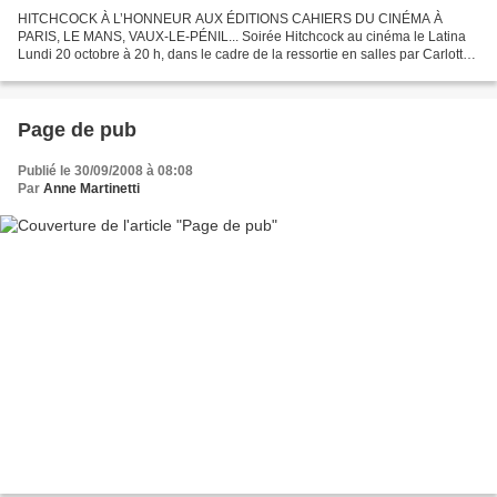
HITCHCOCK À L’HONNEUR AUX ÉDITIONS CAHIERS DU CINÉMA À
PARIS, LE MANS, VAUX-LE-PÉNIL... Soirée Hitchcock au cinéma le Latina
Lundi 20 octobre à 20 h, dans le cadre de la ressortie en salles par Carlotta
de Fenêtre sur cour, les Cahiers du cinéma et Le...
Page de pub
Publié le 30/09/2008 à 08:08
Par
Anne Martinetti