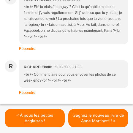
<br /> Eh! tu étais à Longwy ? C'est là qu'habite ma belle-
famille et j'y vais régulièrement. Si j'avais su que tu y allais, je
serais venue te voir ! La prochaine fois que tu viendras dans
la région,<br /> fais un saut ici, à Metz. Au fait, dans ton profil
Facebook on ne dit pas où tu habites maintenant. Paris ?<br
/> <br /> <br />
Répondre
R
RICHARD Elodie
19/10/2009 21:33
<br /> Comment faire pour vous envoyer les photos de ce
week end?<br /> <br /> <br />
Répondre
< À nous les petites
Gagnez le nouveau livre de
Anglaises !
Anne Martinetti ! >