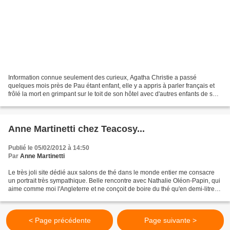
Information connue seulement des curieux, Agatha Christie a passé
quelques mois près de Pau étant enfant, elle y a appris à parler français et
frôlé la mort en grimpant sur le toit de son hôtel avec d'autres enfants de son
âge. La communauté britannique...
Anne Martinetti chez Teacosy...
Publié le 05/02/2012 à 14:50
Par
Anne Martinetti
Le très joli site dédié aux salons de thé dans le monde entier me consacre
un portrait très sympathique. Belle rencontre avec Nathalie Oléon-Papin, qui
aime comme moi l'Angleterre et ne conçoit de boire du thé qu'en demi-litres,
est une vraie gourmande...
< Page précédente
Page suivante >