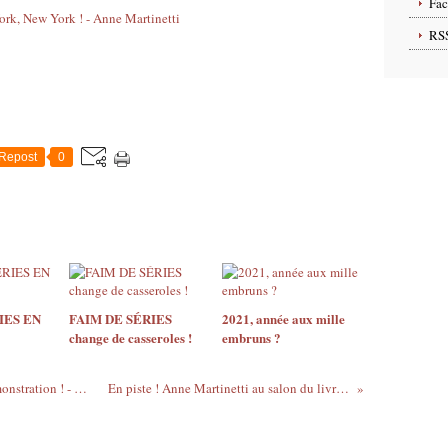
Fa
RS
Repost
0
IES EN
FAIM DE SÉRIES
2021, année aux mille
change de casseroles !
embruns ?
Cinq meilleurs ouvriers de France en démonstration ! - Anne Martinetti
En piste ! Anne Martinetti au salon du livre de Genève