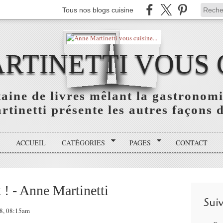
Tous nos blogs cuisine
TINETTI VOUS C
aine de livres mêlant la gastronomie
tinetti présente les autres façons de
ACCUEIL
CATÉGORIES
PAGES
CONTACT
! - Anne Martinetti
Sui
18, 08:15am