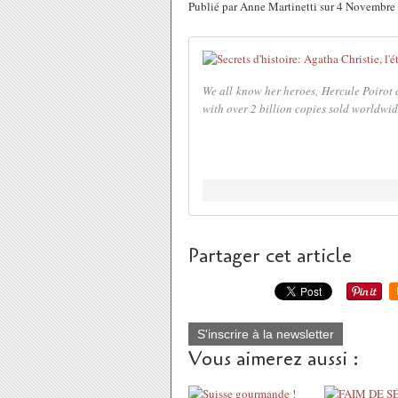
Publié par Anne Martinetti sur 4 Novembr
We all know her heroes, Hercule Poirot 
with over 2 billion copies sold worldwi
Partager cet article
S'inscrire à la newsletter
Vous aimerez aussi :