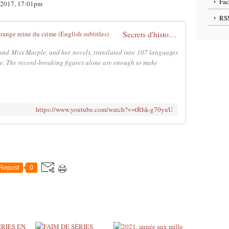
Fa
e 2017, 17:01pm
RS
Secrets d'histoire: Agatha Christie, l'étrange reine du crime (English subtitles)
and Miss Marple, and her novels, translated into 107 languages
de. The record-breaking figures alone are enough to make
https://www.youtube.com/watch?v=tRhk-g70yuU
Repost
0