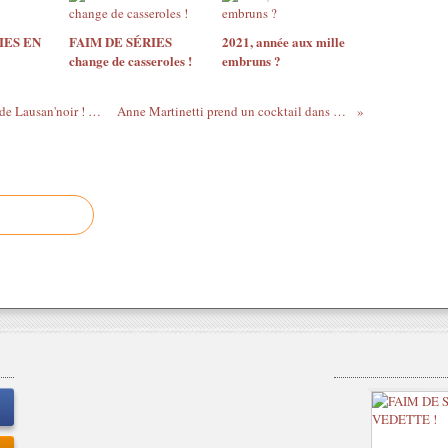
IES EN
FAIM DE SÉRIES
2021, année aux mille
change de casseroles !
embruns ?
Carton plein et assiettes vides au brunch de Lausan'noir ! - Anne Martinetti
Anne Martinetti prend un cocktail dans À nous Paris !