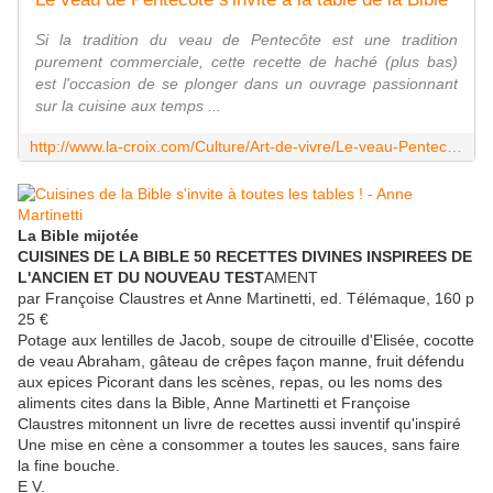
Si la tradition du veau de Pentecôte est une tradition
purement commerciale, cette recette de haché (plus bas)
est l'occasion de se plonger dans un ouvrage passionnant
sur la cuisine aux temps ...
http://www.la-croix.com/Culture/Art-de-vivre/Le-veau-Pentecote-invite-table-Bible-2016-05-13-1200759968
La Bible mijotée
CUISINES DE LA BIBLE 50 RECETTES DIVINES INSPIREES DE
L'ANCIEN ET DU NOUVEAU TEST
AMENT
par Françoise Claustres et Anne Martinetti, ed. Télémaque, 160 p
25 €
Potage aux lentilles de Jacob, soupe de citrouille d'Elisée, cocotte
de veau Abraham, gâteau de crêpes façon manne, fruit défendu
aux epices Picorant dans les scènes, repas, ou les noms des
aliments cites dans la Bible, Anne Martinetti et Françoise
Claustres mitonnent un livre de recettes aussi inventif qu'inspiré
Une mise en cène a consommer a toutes les sauces, sans faire
la fine bouche.
E V.