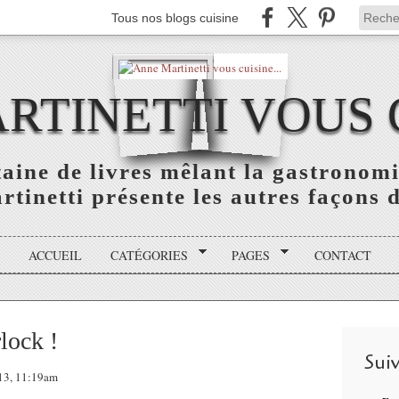
Tous nos blogs cuisine
TINETTI VOUS C
aine de livres mêlant la gastronomie
tinetti présente les autres façons de
ACCUEIL
CATÉGORIES
PAGES
CONTACT
lock !
Sui
013, 11:19am