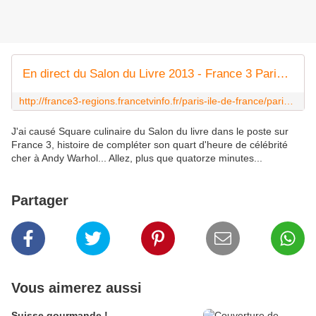
En direct du Salon du Livre 2013 - France 3 Paris Ile-de-France
http://france3-regions.francetvinfo.fr/paris-ile-de-france/paris/en-direct-du-salon-du-livre-2013-221091.html
J'ai causé Square culinaire du Salon du livre dans le poste sur
France 3, histoire de compléter son quart d'heure de célébrité
cher à Andy Warhol... Allez, plus que quatorze minutes...
Partager
Vous aimerez aussi
Suisse gourmande !